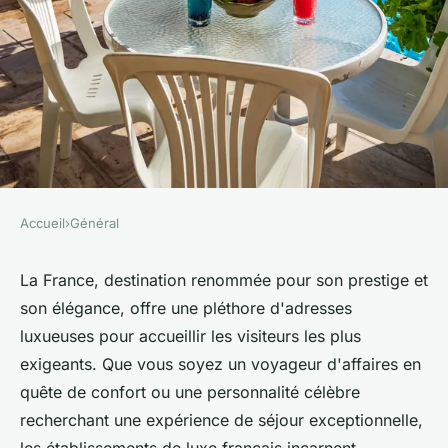
Accueil
›
Général
GÉNÉRAL
Le top 5 des meilleurs hôtels
La France, destination renommée pour son prestige et
son élégance, offre une pléthore d'adresses
de luxe de 2024 en France
luxueuses pour accueillir les visiteurs les plus
exigeants. Que vous soyez un voyageur d'affaires en
onesime
•
25 janvier 2024
•
3 min de lecture
quête de confort ou une personnalité célèbre
recherchant une expérience de séjour exceptionnelle,