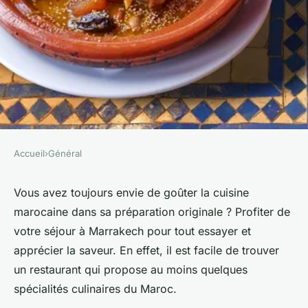
Accueil
›
Général
GÉNÉRAL
Passer les vacances à
Vous avez toujours envie de goûter la cuisine
marocaine dans sa préparation originale ? Profiter de
Marrakech : découvrez les
votre séjour à Marrakech pour tout essayer et
spécialités culinaires
apprécier la saveur. En effet, il est facile de trouver
marocaines
un restaurant qui propose au moins quelques
spécialités culinaires du Maroc.
onesime
•
20 novembre 2023
•
2 min de lecture