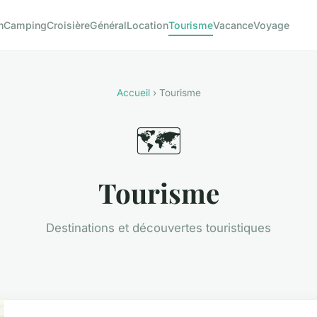
n
Camping
Croisière
Général
Location
Tourisme
Vacance
Voyage
Accueil
› Tourisme
🗺️
Tourisme
Destinations et découvertes touristiques