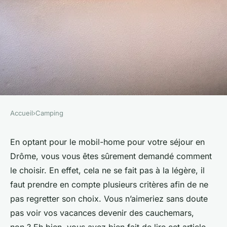
Accueil
›
Camping
CAMPING
Comment choisir le mobil-
En optant pour le mobil-home pour votre séjour en
Drôme, vous vous êtes sûrement demandé comment
home à louer en Drôme ?
le choisir. En effet, cela ne se fait pas à la légère, il
faut prendre en compte plusieurs critères afin de ne
onesime
•
26 janvier 2024
•
2 min de lecture
pas regretter son choix. Vous n’aimeriez sans doute
pas voir vos vacances devenir des cauchemars,